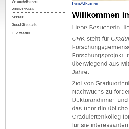
Veranstaltungen
Home
/
Willkommen
Publikationen
Willkommen i
Kontakt
Geschäftsstelle
Liebe Besucherin, li
Impressum
GRK
steht für
Gradui
Forschungsgemeinsch
Forschungsprojekt, d
überwiegend aus Mitt
Jahre.
Ziel von Graduierten
Nachwuchs zu fördern
Doktorandinnen und
das über die üblich
Graduiertenkolleg f
für sie interessanten