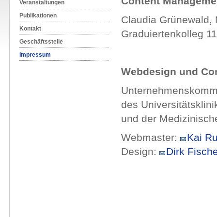
Content Manageme
Veranstaltungen
Publikationen
Claudia Grünewald, 
Kontakt
Graduiertenkolleg 1
Geschäftsstelle
Impressum
Webdesign und Co
Unternehmenskommu
des Universitätskli
und der Medizinische
Webmaster:
Kai R
Design:
Dirk Fische