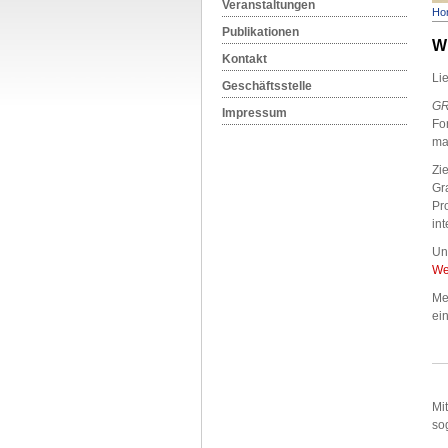
Veranstaltungen
Ho
Publikationen
W
Kontakt
Li
Geschäftsstelle
G
Impressum
For
ma
Zie
Gr
Pr
int
Un
We
Me
ei
Mi
so