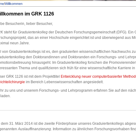
me
/
Willkommen
illkommen im GRK 1126
ebe Besucherin, lieber Besucher,
RK
steht für
Graduiertenkolleg
der Deutschen Forschungsgemeinschaft (DFG). Ein Gr
schungsprojekt, das an einer Hochschule eingerichtet ist und überwiegend aus Mitt
ximal neun Jahre.
l von Graduiertenkollegs ist es, den graduierten wissenschaftlichen Nachwuchs zu f
aduiertenkolleg den Doktorandinnen und Doktoranden ein Forschungs- und Lehrpr
omotionsbetreuung hinausgeht. Im Graduiertenkolleg forschen die Promovierenden 
eressanten Thema und qualifizieren sich früh für eine wissenschaftliche Karriere 
ser GRK 1126 ist mit dem Projekttitel
Entwicklung neuer computerbasierter Methoden
ichteilchirurgie
im Bereich Lebenswissenschaften angesiedelt.
hr zu uns und unserem Forschungs- und Lehrprogramm erfahren Sie auf den nächst
nladen.
t dem 31. März 2014 ist die zweite Förderphase unseres Graduiertenkollegs abgesc
genannten
Auslauffinanzierung
. Information zu ähnlichen Forschungsvorhaben fin