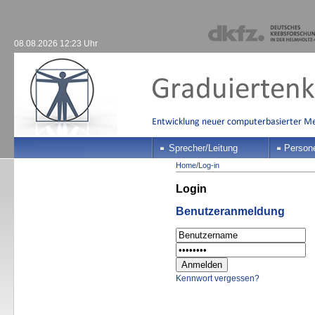
08.08.2026 12:23 Uhr
Sprecher/Leitung
Person
Home
/
Log-in
Login
Benutzeranmeldung
Kennwort vergessen?