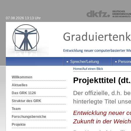
07.08.2026 13:13 Uhr
Sprecher/Leitung
Person
Home
/
Auf einen Blick
Willkommen
Projekttitel (dt.
Aktuelles
Der offizielle, d.h.
Das GRK 1126
hinterlegte Titel uns
Struktur des GRK
Team
Entwicklung neuer c
Forschungsbereiche
Zukunft in der Weicht
Projekte