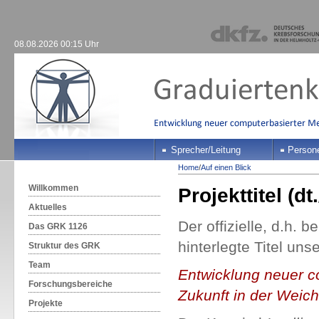
08.08.2026 00:15 Uhr
Sprecher/Leitung
Person
Home
/
Auf einen Blick
Willkommen
Projekttitel (dt.
Aktuelles
Der offizielle, d.h.
Das GRK 1126
hinterlegte Titel uns
Struktur des GRK
Team
Entwicklung neuer c
Forschungsbereiche
Zukunft in der Weicht
Projekte