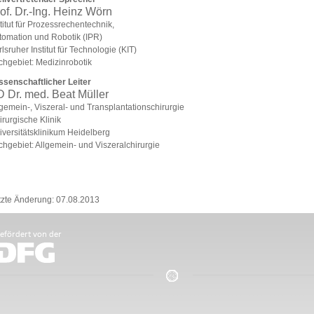
of. Dr.-Ing. Heinz Wörn
titut für Prozessrechentechnik,
tomation und Robotik (IPR)
lsruher Institut für Technologie (KIT)
chgebiet: Medizinrobotik
ssenschaftlicher Leiter
 Dr. med. Beat Müller
gemein-, Viszeral- und Transplantationschirurgie
rurgische Klinik
iversitätsklinikum Heidelberg
chgebiet: Allgemein- und Viszeralchirurgie
tzte Änderung: 07.08.2013