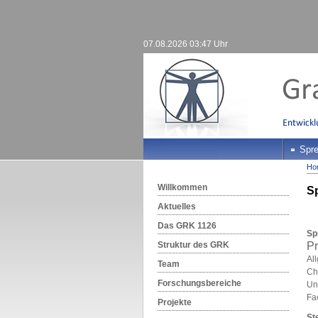
07.08.2026 03:47 Uhr
Spre
Ho
Willkommen
Sp
Aktuelles
Das GRK 1126
Sp
Struktur des GRK
Pr
Al
Team
Chi
Forschungsbereiche
Un
Fa
Projekte
St