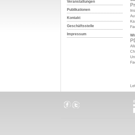
Veranstaltungen
Pr
Publikationen
Ins
Au
Kontakt
Kar
Geschäftsstelle
Fa
Impressum
Wi
PD
All
Chi
Un
Fa
Le