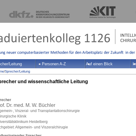
cher/Leitung
Personen A-Z
Auf einen Blick
In
me
/
Sprecher/Leitung
recher und wissenschaftliche Leitung
recher
of. Dr. med. M. W. Büchler
lgemein-, Viszeral- und Transplantationschirurgie
rurgische Klinik
iversitätsklinikum Heidelberg
chgebiet: Allgemein- und Viszeralchirugie
ellvertretender Sprecher