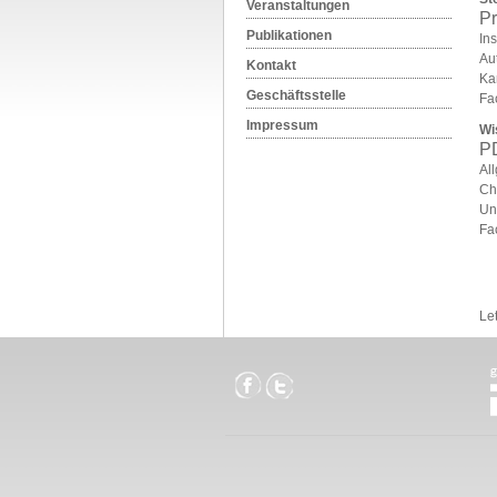
Veranstaltungen
Pr
Publikationen
Ins
Au
Kontakt
Kar
Geschäftsstelle
Fa
Impressum
Wi
PD
All
Chi
Un
Fa
Le