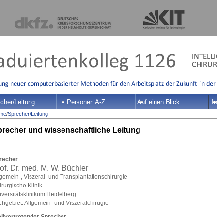
cher/Leitung
Personen A-Z
Auf einen Blick
In
me
/
Sprecher/Leitung
recher und wissenschaftliche Leitung
recher
of. Dr. med. M. W. Büchler
lgemein-, Viszeral- und Transplantationschirurgie
rurgische Klinik
iversitätsklinikum Heidelberg
chgebiet: Allgemein- und Viszeralchirugie
ellvertretender Sprecher