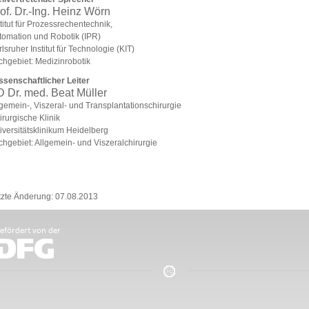
of. Dr.-Ing. Heinz Wörn
titut für Prozessrechentechnik,
tomation und Robotik (IPR)
lsruher Institut für Technologie (KIT)
chgebiet: Medizinrobotik
ssenschaftlicher Leiter
 Dr. med. Beat Müller
gemein-, Viszeral- und Transplantationschirurgie
rurgische Klinik
iversitätsklinikum Heidelberg
chgebiet: Allgemein- und Viszeralchirurgie
tzte Änderung: 07.08.2013