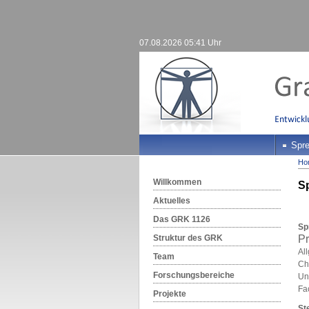
07.08.2026 05:41 Uhr
Spre
Ho
Willkommen
Sp
Aktuelles
Das GRK 1126
Sp
Struktur des GRK
Pr
Al
Team
Chi
Forschungsbereiche
Un
Fa
Projekte
St