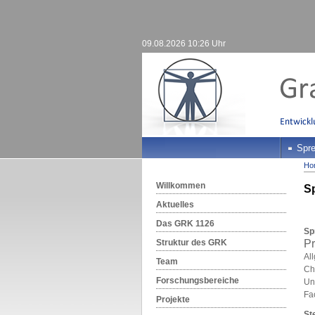
09.08.2026 10:26 Uhr
Spre
Ho
Willkommen
Sp
Aktuelles
Das GRK 1126
Sp
Struktur des GRK
Pr
Al
Team
Chi
Forschungsbereiche
Un
Fa
Projekte
St