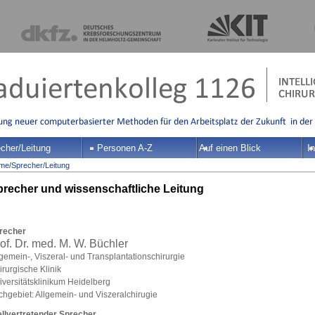
cher/Leitung
Personen A-Z
Auf einen Blick
In
me
/
Sprecher/Leitung
recher und wissenschaftliche Leitung
recher
of. Dr. med. M. W. Büchler
lgemein-, Viszeral- und Transplantationschirurgie
rurgische Klinik
iversitätsklinikum Heidelberg
chgebiet: Allgemein- und Viszeralchirugie
ellvertretender Sprecher