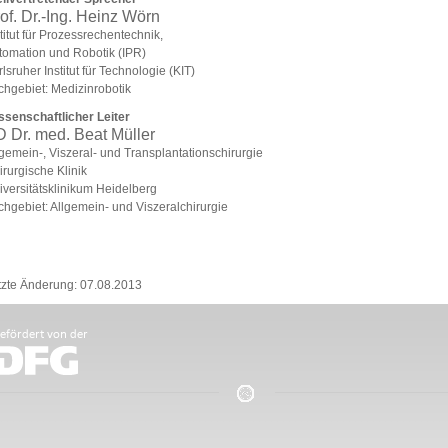
of. Dr.-Ing. Heinz Wörn
titut für Prozessrechentechnik,
tomation und Robotik (IPR)
lsruher Institut für Technologie (KIT)
chgebiet: Medizinrobotik
ssenschaftlicher Leiter
 Dr. med. Beat Müller
gemein-, Viszeral- und Transplantationschirurgie
rurgische Klinik
iversitätsklinikum Heidelberg
chgebiet: Allgemein- und Viszeralchirurgie
tzte Änderung: 07.08.2013