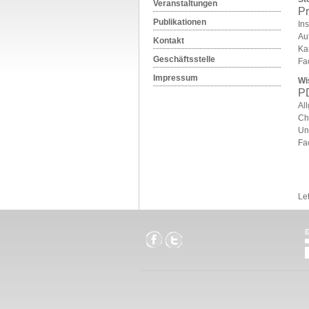
Veranstaltungen
Pr
Publikationen
Ins
Au
Kontakt
Kar
Geschäftsstelle
Fa
Impressum
Wi
PD
All
Chi
Un
Fa
Le