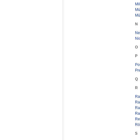
Mi
Mül
Mü
N
Ne
Nic
O
P
Po
Pr
Q
R
Rad
Ras
Ra
Ra
Re
Rö
S