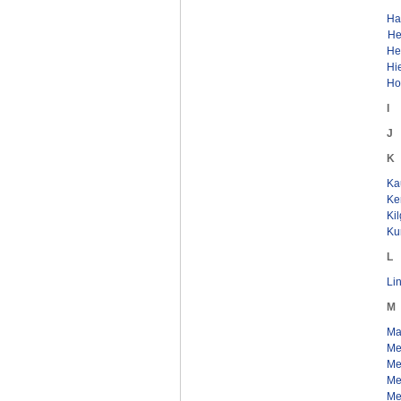
Ha
He
He
Hi
Ho
I
J
K
Kau
Ke
Ki
Ku
L
Lin
M
Mai
Meh
Mei
Me
Me