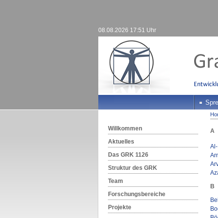
08.08.2026 17:51 Uhr
Spre
Ho
Willkommen
A
Aktuelles
Al
Das GRK 1126
Ar
Arv
Struktur des GRK
Az
Team
B
Forschungsbereiche
Be
Projekte
Bo
Böc