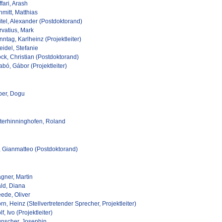
fari, Arash
mitt, Matthias
itel, Alexander (Postdoktorand)
rvatius, Mark
ntag, Karlheinz (Projektleiter)
idel, Stefanie
ck, Christian (Postdoktorand)
bó, Gábor (Projektleiter)
ber, Dogu
terhinninghofen, Roland
t, Gianmatteo (Postdoktorand)
gner, Martin
ld, Diana
ede, Oliver
n, Heinz (Stellvertretender Sprecher, Projektleiter)
f, Ivo (Projektleiter)
nscher, Josephin