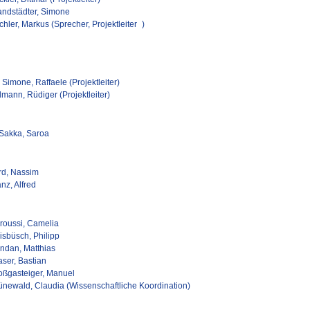
andstädter, Simone
hler, Markus (Sprecher, Projektleiter )
Simone, Raffaele (Projektleiter)
lmann, Rüdiger (Projektleiter)
 Sakka, Saroa
rd, Nassim
nz, Alfred
roussi, Camelia
isbüsch, Philipp
ndan, Matthias
aser, Bastian
oßgasteiger, Manuel
ünewald, Claudia (Wissenschaftliche Koordination)