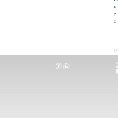
X
Y
Z
Le