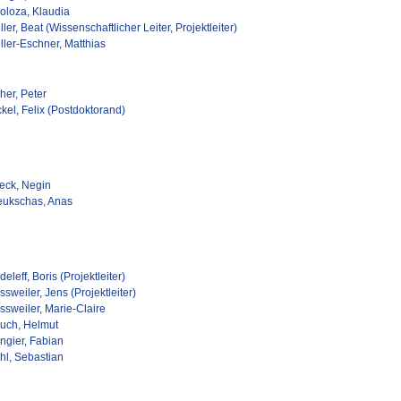
loloza, Klaudia
ler, Beat (Wissenschaftlicher Leiter, Projektleiter)
ller-Eschner, Matthias
her, Peter
kel, Felix (Postdoktorand)
eck, Negin
eukschas, Anas
eleff, Boris (Projektleiter)
sweiler, Jens (Projektleiter)
ssweiler, Marie-Claire
uch, Helmut
ngier, Fabian
hl, Sebastian