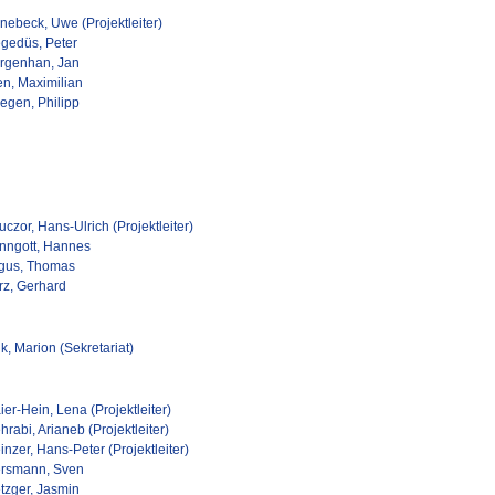
nebeck, Uwe (Projektleiter)
gedüs, Peter
rgenhan, Jan
en, Maximilian
egen, Philipp
czor, Hans-Ulrich (Projektleiter)
nngott, Hannes
lgus, Thomas
rz, Gerhard
k, Marion (Sekretariat)
er-Hein, Lena (Projektleiter)
rabi, Arianeb (Projektleiter)
nzer, Hans-Peter (Projektleiter)
rsmann, Sven
tzger, Jasmin