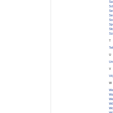
Saf
Sch
Se
Se
Son
Spe
Sto
Sza
T
Te
U
Un
V
Vi
W
Wa
Wa
We
Wör
Wol
Wü