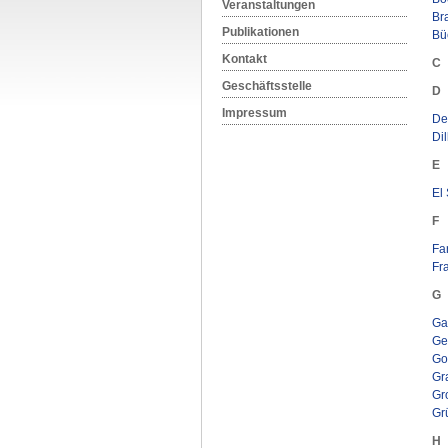
Veranstaltungen
Br
Publikationen
Büc
Kontakt
C
Geschäftsstelle
D
Impressum
De 
Dil
E
El
F
Fa
Fra
G
Ga
Ge
Go
Gr
Gr
Gr
H