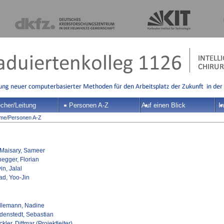
cher/Leitung
Personen A-Z
Auf einen Blick
In
me
/
Personen A-Z
-Maisary, Sameer
negger, Florian
in, Jalal
ad, Yoo-Jin
llemann, Nadine
denstedt, Sebastian
kler, Dittmar (Projektleiter)