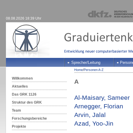
08.08.2026 18:39 Uhr
Sprecher/Leitung
Person
Home
/
Personen A-Z
Willkommen
A
Aktuelles
Das GRK 1126
Al-Maisary, Sameer
Struktur des GRK
Arnegger, Florian
Team
Arvin, Jalal
Forschungsbereiche
Azad, Yoo-Jin
Projekte