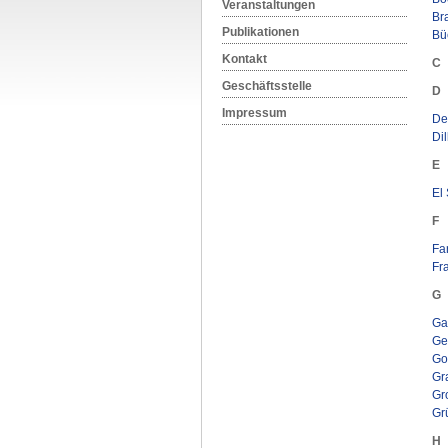
Veranstaltungen
Br
Publikationen
Büc
Kontakt
C
Geschäftsstelle
D
Impressum
De 
Dil
E
El
F
Fa
Fra
G
Ga
Ge
Go
Gr
Gr
Gr
H