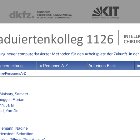
cher/Leitung
Personen A-Z
Auf einen Blick
In
me
/
Personen A-Z
-Maisary, Sameer
negger, Florian
in, Jalal
ad, Yoo-Jin
llemann, Nadine
denstedt, Sebastian
kler, Dittmar (Projektleiter)