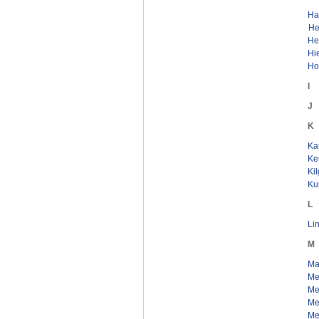
Ha
He
He
Hi
Ho
I
J
K
Kau
Ke
Ki
Ku
L
Lin
M
Mai
Meh
Mei
Me
Me