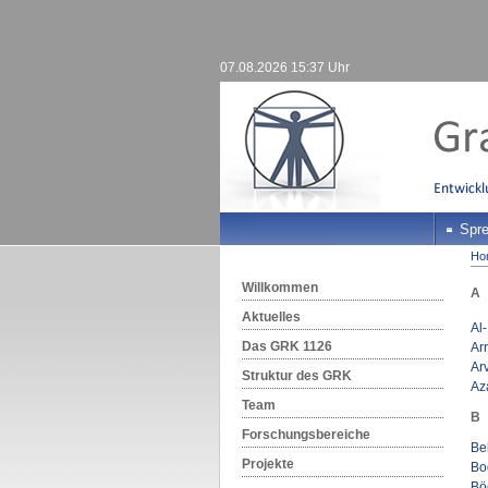
07.08.2026 15:37 Uhr
Spre
Ho
Willkommen
A
Aktuelles
Al
Das GRK 1126
Ar
Arv
Struktur des GRK
Az
Team
B
Forschungsbereiche
Be
Projekte
Bo
Böc