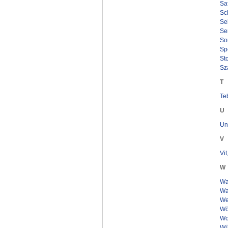
Saf
Sch
Se
Se
Son
Spe
Sto
Sza
T
Te
U
Un
V
Vi
W
Wa
Wa
We
Wör
Wol
Wü