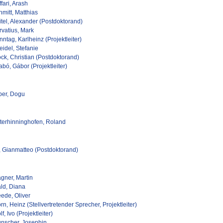
fari, Arash
mitt, Matthias
itel, Alexander (Postdoktorand)
rvatius, Mark
ntag, Karlheinz (Projektleiter)
idel, Stefanie
ck, Christian (Postdoktorand)
bó, Gábor (Projektleiter)
ber, Dogu
terhinninghofen, Roland
t, Gianmatteo (Postdoktorand)
gner, Martin
ld, Diana
ede, Oliver
n, Heinz (Stellvertretender Sprecher, Projektleiter)
f, Ivo (Projektleiter)
nscher, Josephin