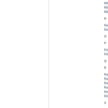
Mi
Mül
Mü
N
Ne
Nic
O
P
Po
Pr
Q
R
Rad
Ras
Ra
Ra
Re
Rö
S