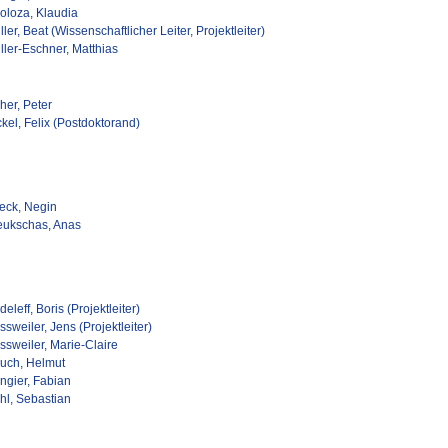
loloza, Klaudia
ler, Beat (Wissenschaftlicher Leiter, Projektleiter)
ller-Eschner, Matthias
her, Peter
kel, Felix (Postdoktorand)
eck, Negin
eukschas, Anas
eleff, Boris (Projektleiter)
sweiler, Jens (Projektleiter)
ssweiler, Marie-Claire
uch, Helmut
ngier, Fabian
hl, Sebastian