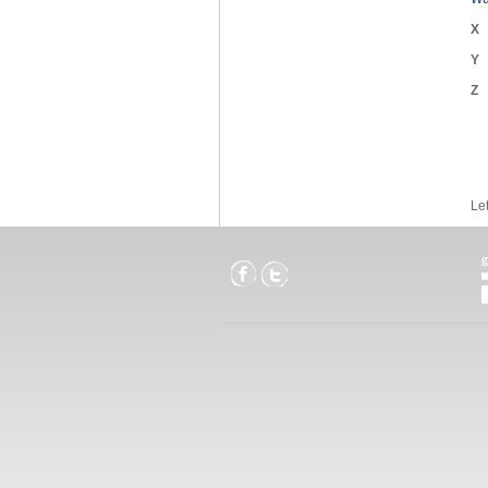
X
Y
Z
Le