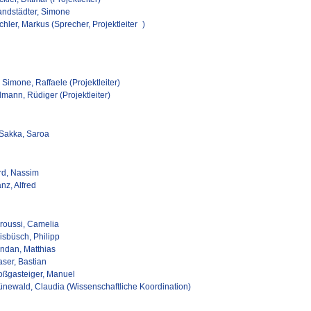
andstädter, Simone
hler, Markus (Sprecher, Projektleiter )
Simone, Raffaele (Projektleiter)
lmann, Rüdiger (Projektleiter)
 Sakka, Saroa
rd, Nassim
nz, Alfred
roussi, Camelia
isbüsch, Philipp
ndan, Matthias
aser, Bastian
oßgasteiger, Manuel
ünewald, Claudia (Wissenschaftliche Koordination)