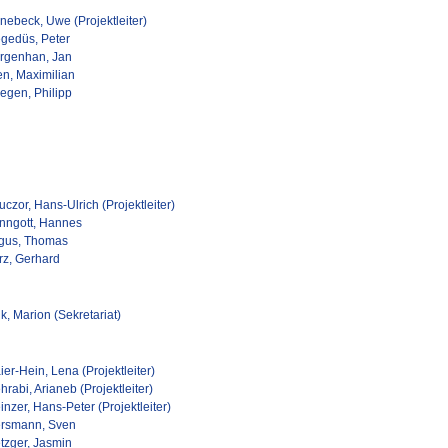
nebeck, Uwe (Projektleiter)
gedüs, Peter
rgenhan, Jan
en, Maximilian
egen, Philipp
czor, Hans-Ulrich (Projektleiter)
nngott, Hannes
lgus, Thomas
rz, Gerhard
k, Marion (Sekretariat)
er-Hein, Lena (Projektleiter)
rabi, Arianeb (Projektleiter)
nzer, Hans-Peter (Projektleiter)
rsmann, Sven
tzger, Jasmin