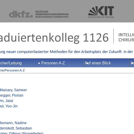
cher/Leitung
Personen A-Z
Auf einen Blick
In
me
/
Personen A-Z
-Maisary, Sameer
negger, Florian
in, Jalal
ad, Yoo-Jin
llemann, Nadine
denstedt, Sebastian
kler, Dittmar (Projektleiter)