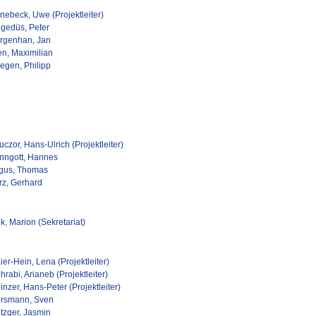
nebeck, Uwe (Projektleiter)
gedüs, Peter
rgenhan, Jan
en, Maximilian
egen, Philipp
czor, Hans-Ulrich (Projektleiter)
nngott, Hannes
lgus, Thomas
rz, Gerhard
k, Marion (Sekretariat)
er-Hein, Lena (Projektleiter)
rabi, Arianeb (Projektleiter)
nzer, Hans-Peter (Projektleiter)
rsmann, Sven
tzger, Jasmin