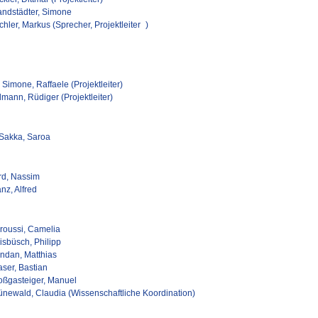
andstädter, Simone
hler, Markus (Sprecher, Projektleiter )
Simone, Raffaele (Projektleiter)
lmann, Rüdiger (Projektleiter)
 Sakka, Saroa
rd, Nassim
nz, Alfred
roussi, Camelia
isbüsch, Philipp
ndan, Matthias
aser, Bastian
oßgasteiger, Manuel
ünewald, Claudia (Wissenschaftliche Koordination)