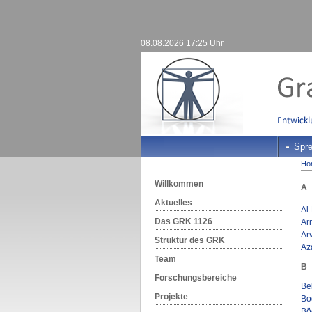
08.08.2026 17:25 Uhr
Spre
Ho
Willkommen
A
Aktuelles
Al
Das GRK 1126
Ar
Arv
Struktur des GRK
Az
Team
B
Forschungsbereiche
Be
Projekte
Bo
Böc