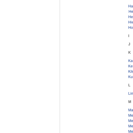
Ha
He
He
Hi
Ho
I
J
K
Kau
Ke
Ki
Ku
L
Lin
M
Mai
Meh
Mei
Me
Me