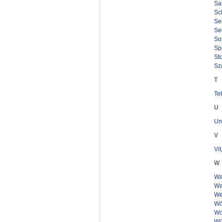
Saf
Sch
Se
Se
Son
Spe
Sto
Sza
T
Te
U
Un
V
Vi
W
Wa
Wa
We
Wör
Wol
Wü