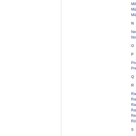
Mi
Mül
Mü
N
Ne
Nic
O
P
Po
Pr
Q
R
Rad
Ras
Ra
Ra
Re
Rö
S