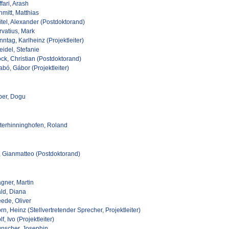
fari, Arash
mitt, Matthias
itel, Alexander (Postdoktorand)
rvatius, Mark
ntag, Karlheinz (Projektleiter)
idel, Stefanie
ck, Christian (Postdoktorand)
bó, Gábor (Projektleiter)
ber, Dogu
terhinninghofen, Roland
t, Gianmatteo (Postdoktorand)
gner, Martin
ld, Diana
ede, Oliver
n, Heinz (Stellvertretender Sprecher, Projektleiter)
f, Ivo (Projektleiter)
nscher, Josephin