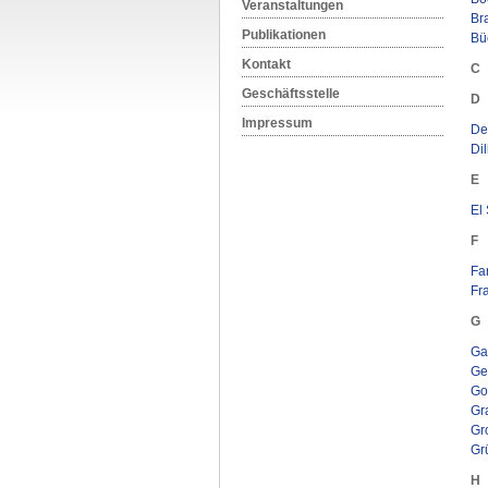
Veranstaltungen
Br
Publikationen
Büc
Kontakt
C
Geschäftsstelle
D
Impressum
De 
Dil
E
El
F
Fa
Fra
G
Ga
Ge
Go
Gr
Gr
Gr
H