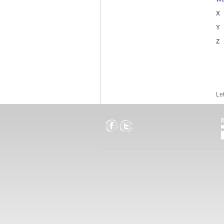
X
Y
Z
Le