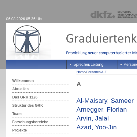
06.08.2026 05:36 Uhr
Sprecher/Leitung
Person
Home
/
Personen A-Z
Willkommen
A
Aktuelles
Das GRK 1126
Al-Maisary, Sameer
Struktur des GRK
Arnegger, Florian
Team
Arvin, Jalal
Forschungsbereiche
Azad, Yoo-Jin
Projekte