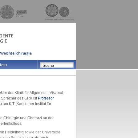
tern
ektor der Klinik für Allgemein-, Viszeral-
er Sprecher des GRK ist
Professor
 am KIT (Karlsruher Institut für
ive Chirurgie und Oberarzt an der
ertenkollegs.
nik Heidelberg sowie der Universität
 den Projektleitern als auch