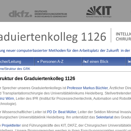
cher/Leitung
Personen A-Z
Auf einen Blick
In
me
/
Struktur des GRK
ruktur des Graduiertenkolleg 1126
r Sprecher unseres Graduiertenkollegs ist
Professor Markus Büchler
, Ärztlicher Dir
d Transplantationschirurgie des Universitätsklinikums Heidelberg. Stellvertretend
inz Wörn
, Leiter des IPR (Institut für Prozessrechentechnik, Automation und Robotik)
chnologie).
 Wissenschaftlicher Leiter ist
PD Dr. Beat Müller
, Leiter der Sektion Minimal Invas
rurgischen Universitätsklinik Heidelberg. Ihn unterstützt das
Sekretariat
des Gradui
e
Projektleiter
sind Führungskräfte des KIT, DKFZ, der Chirurgischen Universitätskli
idelberg. Unsere Promovierenden werden in ihren Forschungsprojekten sowohl von