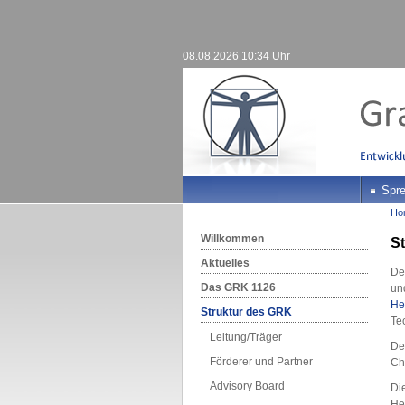
08.08.2026 10:34 Uhr
Spre
Ho
Willkommen
St
Aktuelles
De
Das GRK 1126
un
He
Struktur des GRK
Te
Leitung/Träger
Der
Förderer und Partner
Chi
Advisory Board
Di
He