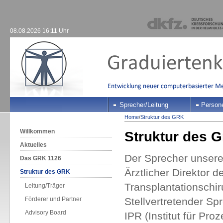
08.08.2026 16:11 Uhr
Sprecher/Leitung
Person
Home
/
Struktur des GRK
Willkommen
Struktur des G
Aktuelles
Der Sprecher unsere
Das GRK 1126
Ärztlicher Direktor d
Struktur des GRK
Transplantationschir
Leitung/Träger
Förderer und Partner
Stellvertretender Sp
Advisory Board
IPR (Institut für Pr