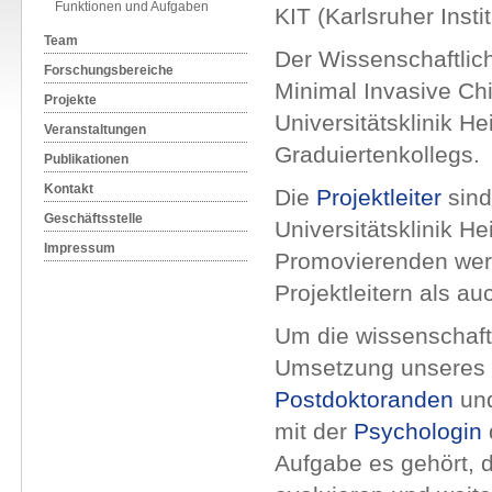
Funktionen und Aufgaben
KIT (Karlsruher Insti
Team
Der Wissenschaftlich
Forschungsbereiche
Minimal Invasive Chi
Projekte
Universitätsklinik He
Veranstaltungen
Graduiertenkollegs.
Publikationen
Kontakt
Die
Projektleiter
sind
Geschäftsstelle
Universitätsklinik H
Impressum
Promovierenden werd
Projektleitern als a
Um die wissenschaft
Umsetzung unseres 
Postdoktoranden
un
mit der
Psychologin
Aufgabe es gehört, d