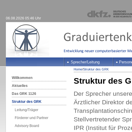
06.08.2026 05:46 Uhr
Sprecher/Leitung
Person
Home
/
Struktur des GRK
Willkommen
Struktur des G
Aktuelles
Der Sprecher unsere
Das GRK 1126
Ärztlicher Direktor d
Struktur des GRK
Transplantationschir
Leitung/Träger
Förderer und Partner
Stellvertretender Sp
Advisory Board
IPR (Institut für Pr