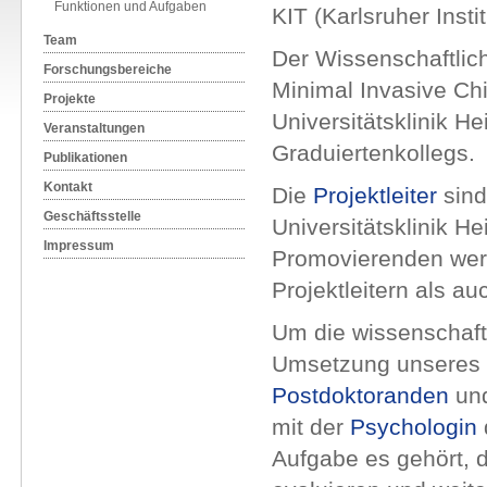
Funktionen und Aufgaben
KIT (Karlsruher Insti
Team
Der Wissenschaftlich
Forschungsbereiche
Minimal Invasive Chi
Projekte
Universitätsklinik He
Veranstaltungen
Graduiertenkollegs.
Publikationen
Kontakt
Die
Projektleiter
sind
Geschäftsstelle
Universitätsklinik H
Impressum
Promovierenden werd
Projektleitern als a
Um die wissenschaft
Umsetzung unseres 
Postdoktoranden
un
mit der
Psychologin
Aufgabe es gehört, d