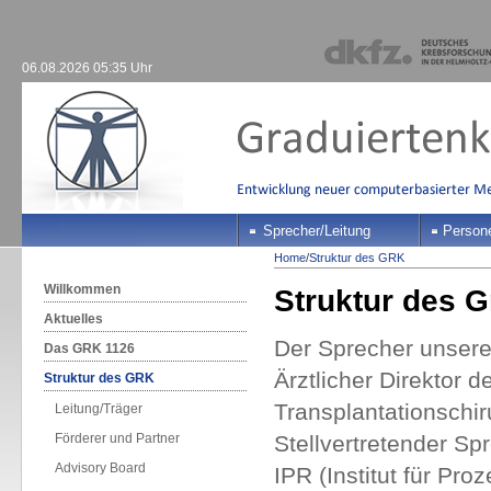
06.08.2026 05:35 Uhr
Sprecher/Leitung
Person
Home
/
Struktur des GRK
Willkommen
Struktur des G
Aktuelles
Der Sprecher unsere
Das GRK 1126
Ärztlicher Direktor d
Struktur des GRK
Transplantationschir
Leitung/Träger
Förderer und Partner
Stellvertretender Sp
Advisory Board
IPR (Institut für Pr