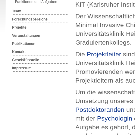
Funktionen und Aufgaben
KIT (Karlsruher Insti
Team
Der Wissenschaftlich
Forschungsbereiche
Minimal Invasive Chi
Projekte
Universitätsklinik He
Veranstaltungen
Graduiertenkollegs.
Publikationen
Kontakt
Die
Projektleiter
sind
Geschäftsstelle
Universitätsklinik H
Impressum
Promovierenden werd
Projektleitern als a
Um die wissenschaft
Umsetzung unseres 
Postdoktoranden
un
mit der
Psychologin
Aufgabe es gehört, d