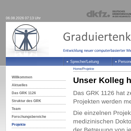
06.08.2026 07:13 Uhr
Sprecher/Leitung
Person
Home
/
Projekte
Willkommen
Unser Kolleg 
Aktuelles
Das GRK 1126 hat zeh
Das GRK 1126
Projekten werden med
Struktur des GRK
Team
Die einzelnen Proje
Forschungsbereiche
medizinischen Dokto
Projekte
der Betreuung von j