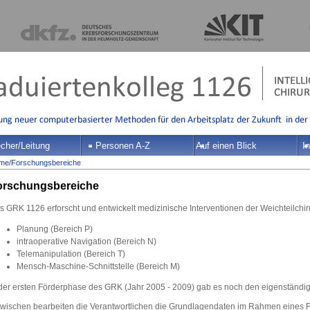
cher/Leitung
Personen A-Z
Auf einen Blick
In
me
/
Forschungsbereiche
orschungsbereiche
 GRK 1126 erforscht und entwickelt medizinische Interventionen der Weichteilchiru
Planung (Bereich P)
intraoperative Navigation (Bereich N)
Telemanipulation (Bereich T)
Mensch-Maschine-Schnittstelle (Bereich M)
 der ersten Förderphase des GRK (Jahr 2005 - 2009) gab es noch den eigenständig
zwischen bearbeiten die Verantwortlichen die Grundlagendaten im Rahmen eines 