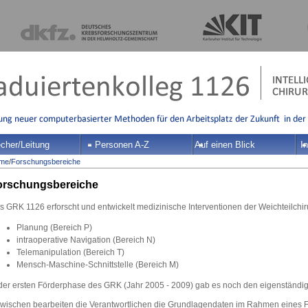
cher/Leitung
Personen A-Z
Auf einen Blick
In
me
/
Forschungsbereiche
orschungsbereiche
 GRK 1126 erforscht und entwickelt medizinische Interventionen der Weichteilchiru
Planung (Bereich P)
intraoperative Navigation (Bereich N)
Telemanipulation (Bereich T)
Mensch-Maschine-Schnittstelle (Bereich M)
 der ersten Förderphase des GRK (Jahr 2005 - 2009) gab es noch den eigenständig
zwischen bearbeiten die Verantwortlichen die Grundlagendaten im Rahmen eines 