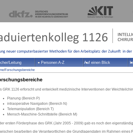
cher/Leitung
Personen A-Z
Auf einen Blick
In
me
/
Forschungsbereiche
orschungsbereiche
 GRK 1126 erforscht und entwickelt medizinische Interventionen der Weichteilchiru
Planung (Bereich P)
intraoperative Navigation (Bereich N)
Telemanipulation (Bereich T)
Mensch-Maschine-Schnittstelle (Bereich M)
 der ersten Förderphase des GRK (Jahr 2005 - 2009) gab es noch den eigenständig
zwischen bearbeiten die Verantwortlichen die Grundlagendaten im Rahmen eines 