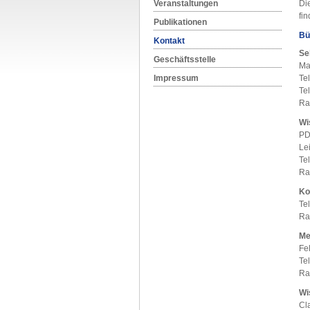
Veranstaltungen
Di
fi
Publikationen
Bü
Kontakt
Se
Geschäftsstelle
Mar
Impressum
Te
Te
Ra
Wi
PD
Le
Te
Ra
Ko
Te
Ra
Me
Fel
Te
Ra
Wi
Cl