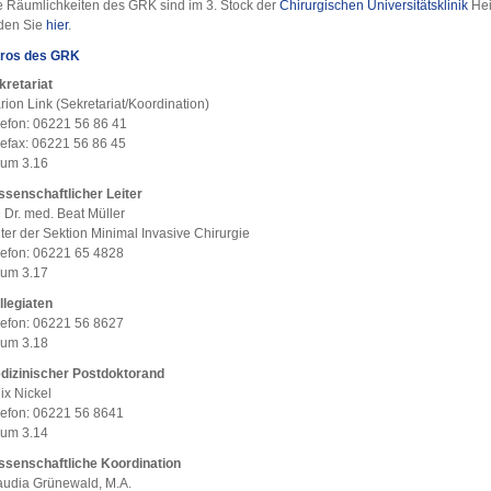
e Räumlichkeiten des GRK sind im 3. Stock der
Chirurgischen Universitätsklinik
Hei
nden Sie
hier
.
ros des GRK
kretariat
ion Link (Sekretariat/Koordination)
lefon: 06221 56 86 41
lefax: 06221 56 86 45
um 3.16
ssenschaftlicher Leiter
 Dr. med. Beat Müller
iter der Sektion Minimal Invasive Chirurgie
lefon: 06221 65 4828
um 3.17
llegiaten
lefon: 06221 56 8627
um 3.18
dizinischer Postdoktorand
ix Nickel
lefon: 06221 56 8641
um 3.14
ssenschaftliche Koordination
audia Grünewald, M.A.