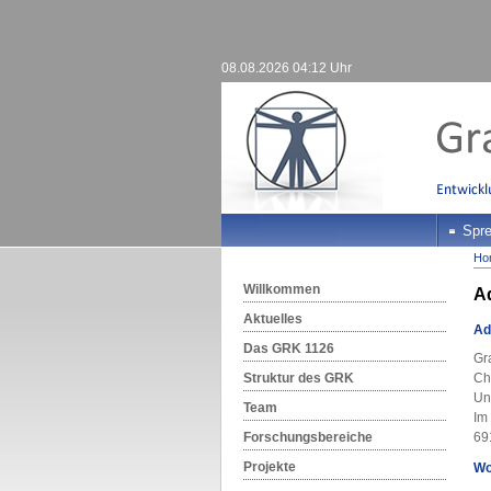
08.08.2026 04:12 Uhr
Spre
Ho
Willkommen
Ad
Aktuelles
Ad
Das GRK 1126
Gr
Struktur des GRK
Chi
Un
Team
Im
Forschungsbereiche
69
Projekte
Wo