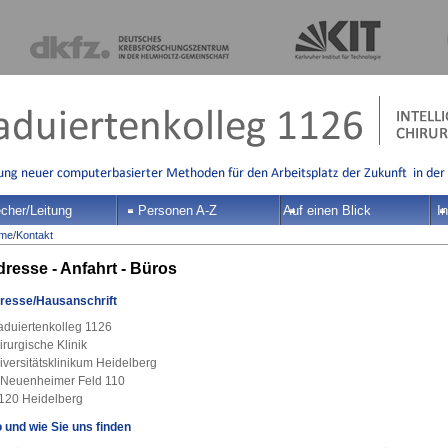
cher/Leitung
Personen A-Z
Auf einen Blick
In
me
/
Kontakt
resse - Anfahrt - Büros
resse/Hausanschrift
aduiertenkolleg 1126
rurgische Klinik
iversitätsklinikum Heidelberg
 Neuenheimer Feld 110
120 Heidelberg
 und wie Sie uns finden