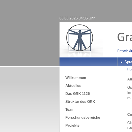
06.08.2026 04:35 Uhr
Spre
Ho
Willkommen
An
Aktuelles
Gr
Im
Das GRK 1126
69
Struktur des GRK
Team
Co
Forschungsbereiche
Cl
Projekte
Gr