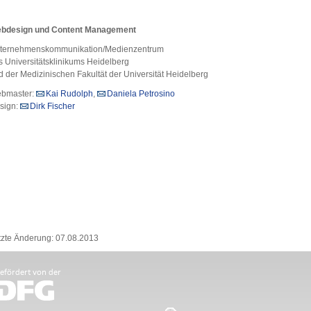
bdesign und Content Management
ternehmenskommunikation/Medienzentrum
s Universitätsklinikums Heidelberg
d der Medizinischen Fakultät der Universität Heidelberg
bmaster:
Kai Rudolph
,
Daniela Petrosino
sign:
Dirk Fischer
tzte Änderung: 07.08.2013