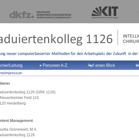
cher/Leitung
Personen A-Z
Auf einen Blick
In
me
/
Impressum
bieter
aduiertenkolleg 1126 (GRK 1126)
 Neuenheimer Feld 110
120 Heidelberg
ntent Management
audia Grünewald, M.A.
aduiertenkolleg 1126