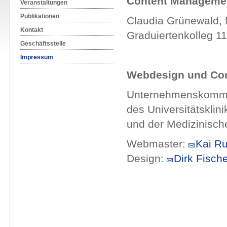
Content Manageme
Veranstaltungen
Publikationen
Claudia Grünewald, 
Kontakt
Graduiertenkolleg 1
Geschäftsstelle
Impressum
Webdesign und Co
Unternehmenskommu
des Universitätskli
und der Medizinische
Webmaster:
Kai R
Design:
Dirk Fische