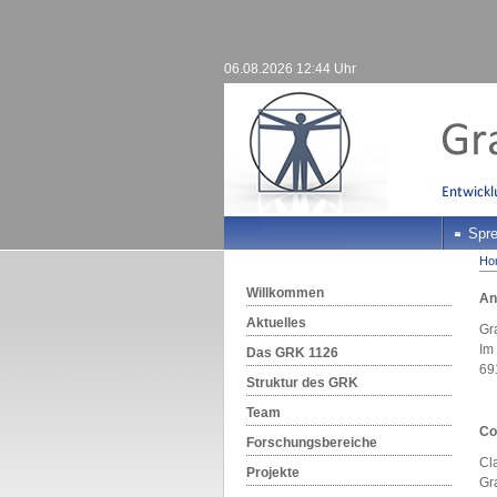
06.08.2026 12:44 Uhr
Spre
Ho
Willkommen
An
Aktuelles
Gr
Im
Das GRK 1126
69
Struktur des GRK
Team
Co
Forschungsbereiche
Cl
Projekte
Gr