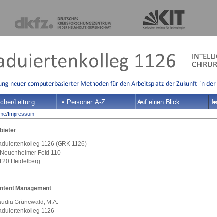
cher/Leitung
Personen A-Z
Auf einen Blick
In
me
/
Impressum
bieter
aduiertenkolleg 1126 (GRK 1126)
 Neuenheimer Feld 110
120 Heidelberg
ntent Management
audia Grünewald, M.A.
aduiertenkolleg 1126