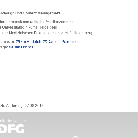
bdesign und Content Management
ternehmenskommunikation/Medienzentrum
s Universitätsklinikums Heidelberg
d der Medizinischen Fakultät der Universität Heidelberg
bmaster:
Kai Rudolph
,
Daniela Petrosino
sign:
Dirk Fischer
tzte Änderung: 07.08.2013