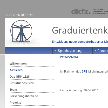
08.08.2026 10:07 Uhr
Sprecher/Leitung
Person
Home
/
Aktuelles
Willkommen
Aktuelles
Im Rahmen des
SFB
ist ein integrie
Das GRK 1126
Struktur des GRK
Team
Letzte Änderung: 26.04.2014
Forschungsbereiche
Projekte