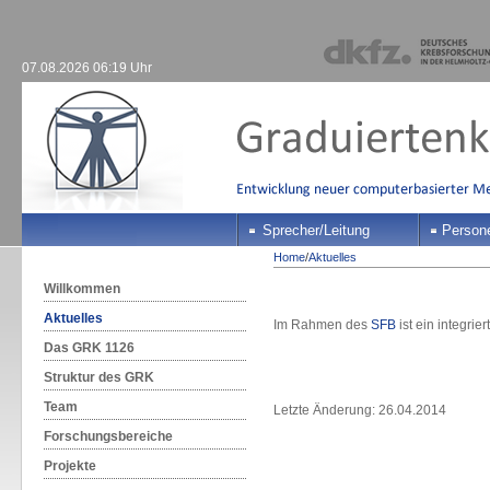
07.08.2026 06:19 Uhr
Sprecher/Leitung
Person
Home
/
Aktuelles
Willkommen
Aktuelles
Im Rahmen des
SFB
ist ein integrie
Das GRK 1126
Struktur des GRK
Team
Letzte Änderung: 26.04.2014
Forschungsbereiche
Projekte