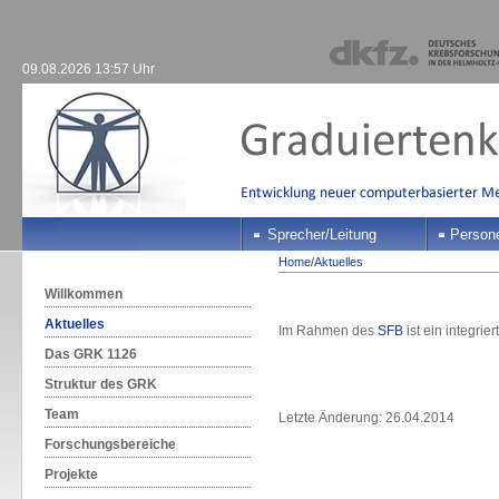
09.08.2026 13:57 Uhr
Sprecher/Leitung
Person
Home
/
Aktuelles
Willkommen
Aktuelles
Im Rahmen des
SFB
ist ein integrie
Das GRK 1126
Struktur des GRK
Team
Letzte Änderung: 26.04.2014
Forschungsbereiche
Projekte