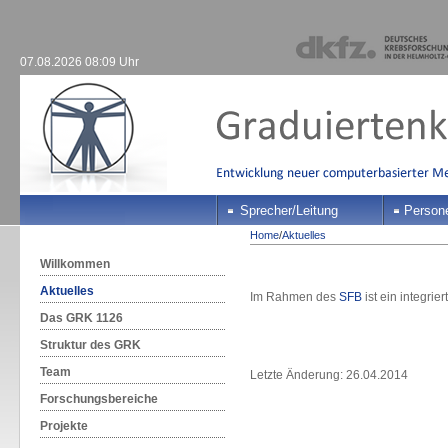
07.08.2026 08:09 Uhr
Sprecher/Leitung
Person
Home
/
Aktuelles
Willkommen
Aktuelles
Im Rahmen des
SFB
ist ein integrie
Das GRK 1126
Struktur des GRK
Team
Letzte Änderung: 26.04.2014
Forschungsbereiche
Projekte