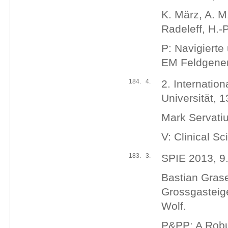
K. März, A. M.
Radeleff, H.-P
P: Navigierte
EM Feldgener
184.
4.
2. Internati
Universität, 
Mark Servatiu
V: Clinical Sc
183.
3.
SPIE 2013, 9.
Bastian Grase
Grossgasteig
Wolf.
P&PP: A Robu