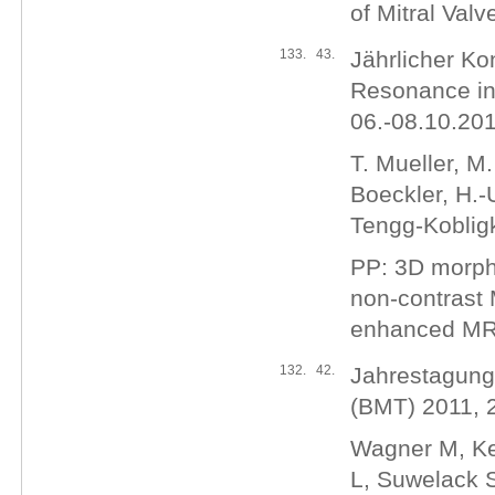
of Mitral Valv
133.
43.
Jährlicher Ko
Resonance in
06.-08.10.201
T. Mueller, M
Boeckler, H.-
Tengg-Koblig
PP: 3D morph
non-contrast 
enhanced M
132.
42.
Jahrestagung 
(BMT) 2011, 2
Wagner M, Ken
L, Suwelack S