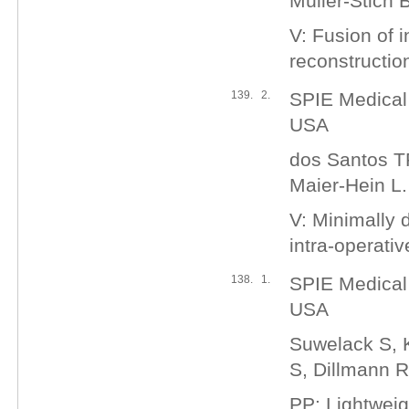
Müller-Stich 
V: Fusion of i
reconstructio
139.
2.
SPIE Medical
USA
dos Santos T
Maier-Hein L.
V: Minimally
intra-operativ
138.
1.
SPIE Medical
USA
Suwelack S, K
S, Dillmann R
PP: Lightweigh