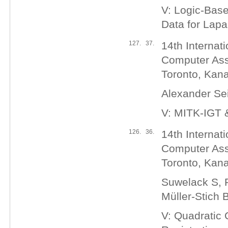
V: Logic-Base
Data for Lapa
127.
37.
14th Interna
Computer Assi
Toronto, Kan
Alexander Se
V: MITK‐IGT 
126.
36.
14th Interna
Computer Assi
Toronto, Kan
Suwelack S, R
Müller-Stich B
V: Quadratic 