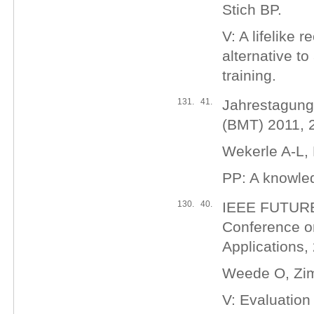
Stich BP.
V: A lifelike
alternative t
training.
131.
41.
Jahrestagung 
(BMT) 2011, 2
Wekerle A-L, 
PP: A knowled
130.
40.
IEEE FUTURE 
Conference o
Applications,
Weede O, Zim
V: Evaluation