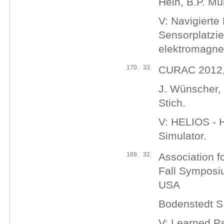
Hein, B.P. Mül
V: Navigierte
Sensorplatzi
elektromagne
170.
33.
CURAC 2012, 
J. Wünscher, 
Stich.
V: HELIOS - H
Simulator.
169.
32.
Association fo
Fall Symposiu
USA
Bodenstedt S
V: Learned Pa