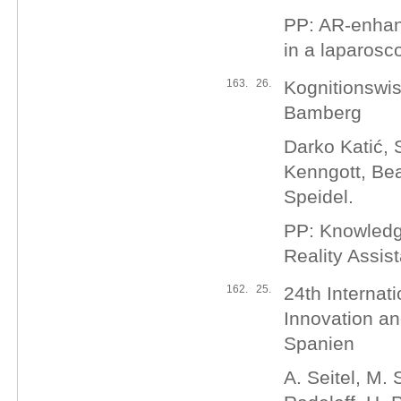
PP: AR-enhanc
in a laparosco
163.
26.
Kognitionswi
Bamberg
Darko Katić,
Kenngott, Bea
Speidel.
PP: Knowledg
Reality Assis
162.
25.
24th Internat
Innovation an
Spanien
A. Seitel, M. 