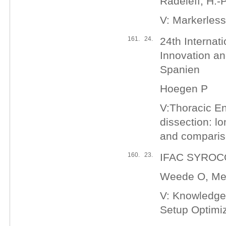
Radeleff, H.-P
V: Markerless
161.
24.
24th Internat
Innovation an
Spanien
Hoegen P
V:Thoracic En
dissection: lo
and comparis
160.
23.
IFAC SYROCO 
Weede O, Me
V: Knowledge
Setup Optimiz