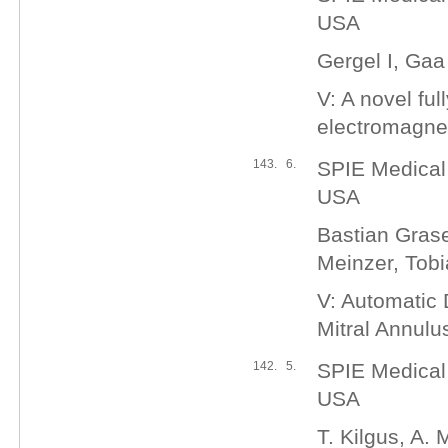
USA
Gergel I, Gaa
V: A novel ful
electromagnet
143.
6.
SPIE Medical
USA
Bastian Grase
Meinzer, Tob
V: Automatic 
Mitral Annul
142.
5.
SPIE Medical
USA
T. Kilgus, A. 