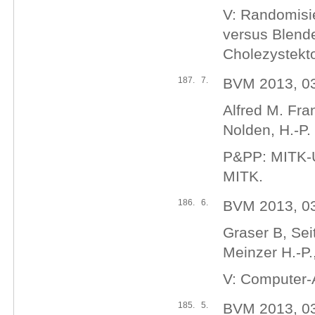
V: Randomisier
versus Blende
Cholezystekt
187.
7.
BVM 2013, 03
Alfred M. Fran
Nolden, H.-P.
P&PP: MITK-US
MITK.
186.
6.
BVM 2013, 03
Graser B, Sei
Meinzer H.-P.
V: Computer-A
185.
5.
BVM 2013, 03