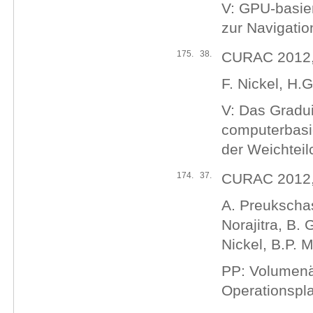
V: GPU-basie
zur Navigatio
175.
38.
CURAC 2012, 
F. Nickel, H.
V: Das Gradui
computerbasie
der Weichteilc
174.
37.
CURAC 2012, 
A. Preukschas
Norajitra, B.
Nickel, B.P. M
PP: Volumenä
Operationspl