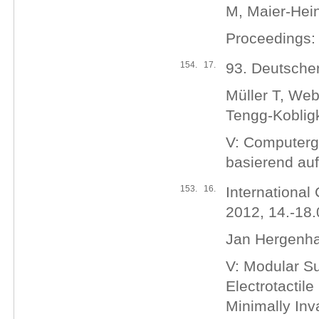
M, Maier-Hein
Proceedings:
154.
17.
93. Deutsche
Müller T, Web
Tengg-Koblig
V: Computerg
basierend au
153.
16.
International
2012, 14.-18
Jan Hergenha
V: Modular Su
Electrotactil
Minimally Inv