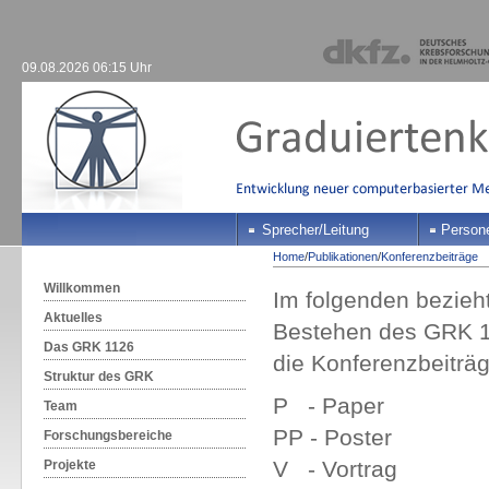
09.08.2026 06:15 Uhr
Sprecher/Leitung
Person
Home
/
Publikationen
/
Konferenzbeiträge
Willkommen
Im folgenden bezieht
Aktuelles
Bestehen des GRK 11
Das GRK 1126
die Konferenzbeiträg
Struktur des GRK
P - Paper
Team
PP - Poster
Forschungsbereiche
V - Vortrag
Projekte