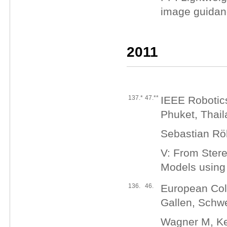
image guidan
2011
137.*
47.**
IEEE Robotic
Phuket, Thai
Sebastian Rö
V: From Ster
Models using 
136.
46.
European Colo
Gallen, Schw
Wagner M, Ke