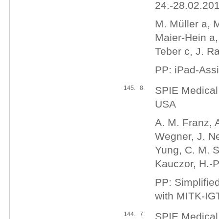
24.-28.02.201
M. Müller a, 
Maier-Hein a,
Teber c, J. R
PP: iPad-Ass
145.
8.
SPIE Medical
USA
A. M. Franz, A
Wegner, J. Ne
Yung, C. M. S
Kauczor, H.-P
PP: Simplifi
with MITK-IGT
144.
7.
SPIE Medical