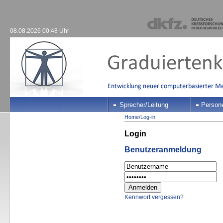
08.08.2026 00:48 Uhr
Sprecher/Leitung
Person
Home
/
Log-in
Login
Benutzeranmeldung
Kennwort vergessen?