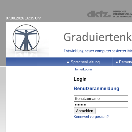
07.08.2026 16:35 Uhr
Sprecher/Leitung
Person
Home
/
Log-in
Login
Benutzeranmeldung
Kennwort vergessen?