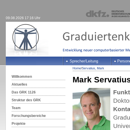
09.08.2026 17:16 Uhr
Sprecher/Leitung
Person
Home
/
Servatius, Mark
Willkommen
Mark Servatiu
Aktuelles
Funkt
Das GRK 1126
Dokto
Struktur des GRK
Konta
Team
Forschungsbereiche
Gradu
Projekte
Univer