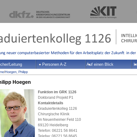
cher/Leitung
Personen A-Z
Auf einen Blick
In
me
/
Hoegen, Philipp
hilipp Hoegen
Funktion im GRK 1126
Doktorand Projekt P1
Kontaktdetails
Graduiertenkolleg 1126
Chirurgische Klinik
Im Neuenheimer Feld 110
69120 Heidelberg
Telefon: 06221 56 8641
Telefax: 06221 56 8645