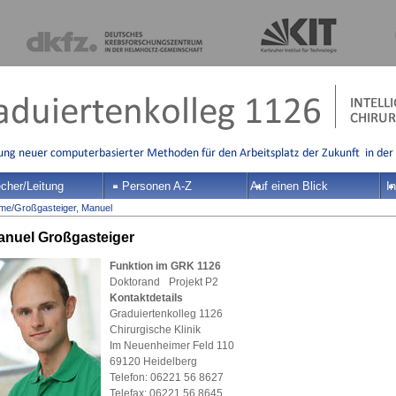
cher/Leitung
Personen A-Z
Auf einen Blick
In
me
/
Großgasteiger, Manuel
anuel Großgasteiger
Funktion im GRK 1126
Doktorand Projekt P2
Kontaktdetails
Graduiertenkolleg 1126
Chirurgische Klinik
Im Neuenheimer Feld 110
69120 Heidelberg
Telefon: 06221 56 8627
Telefax: 06221 56 8645