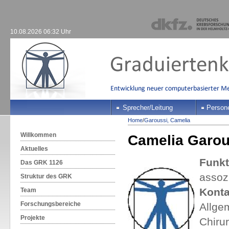
10.08.2026 06:32 Uhr
Sprecher/Leitung
Person
Home
/
Garoussi, Camelia
Willkommen
Camelia Garou
Aktuelles
Funkt
Das GRK 1126
assoz
Struktur des GRK
Konta
Team
Forschungsbereiche
Allgem
Projekte
Chirur