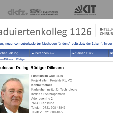
cher/Leitung
Personen A-Z
Auf einen Blick
In
me
/
Dillmann, Rüdiger
ofessor Dr.-Ing. Rüdiger Dillmann
Funktion im GRK 1126
Projektleiter Projekte P1, M2
Kontaktdetails
Karlsruher Institut für Technologie
Institut für Anthropomatik
Adenauerring 2
76141 Karlsruhe
Telefon: 0721 608 43846
Telefax: 0721 608 4077