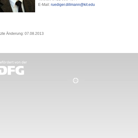
E-Mail:
ruediger.dillmann@kit.edu
tzte Änderung: 07.08.2013