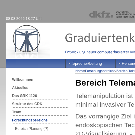
08.08.2026 18:27 Uhr
Sprecher/Leitung
Person
Home
/
Forschungsbereiche
/
Bereich Tele
Willkommen
Bereich Telema
Aktuelles
Telemanipulation ist
Das GRK 1126
minimal invasiver Te
Struktur des GRK
Team
Das vorrangige Ziel 
Forschungsbereiche
endoskopischen Tec
Bereich Planung (P)
2D-Visualisierung -