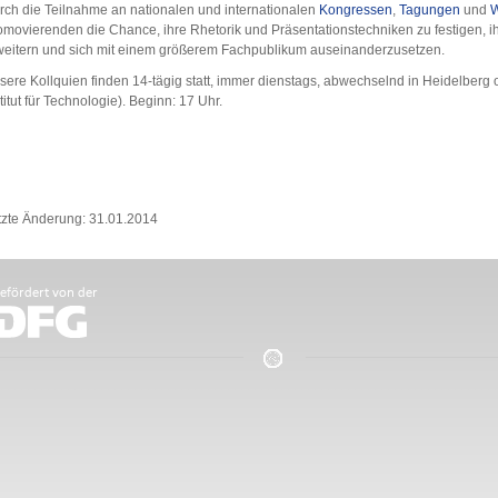
rch die Teilnahme an nationalen und internationalen
Kongressen
,
Tagungen
und
W
omovierenden die Chance, ihre Rhetorik und Präsentationstechniken zu festigen, i
weitern und sich mit einem größerem Fachpublikum auseinanderzusetzen.
sere Kollquien finden 14-tägig statt, immer dienstags, abwechselnd in Heidelberg 
titut für Technologie). Beginn: 17 Uhr.
tzte Änderung: 31.01.2014