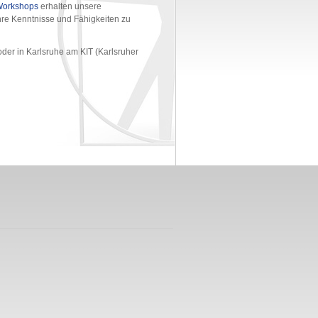
orkshops
erhalten unsere
hre Kenntnisse und Fähigkeiten zu
oder in Karlsruhe am KIT (Karlsruher