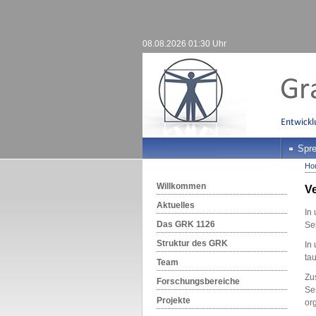
08.08.2026 01:30 Uhr
Spre
Ho
Willkommen
V
Aktuelles
In
Das GRK 1126
Se
Struktur des GRK
In
ta
Team
Zu
Forschungsbereiche
Se
Projekte
or