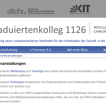
cher/Leitung
Personen A-Z
Auf einen Blick
In
me
/
Veranstaltungen
eranstaltungen
 unseren
Workshops
und
Trainings
wird neben der fachlichen Kompetenz unserer 
lbstkompetenz gefördert.
 unseren
Kolloquien
besprechen die Doktorandinnen und Doktoranden den Fortschri
uschen sich darüber aus.
sätzlich zu den vom GRK ausgerichteten Kolloquien und Workshops stehen unser
minare und Weiterbildungsveranstaltungen offen, die von den am GRK beteiligten
ganisiert werden.