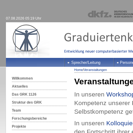
07.08.2026 05:19 Uhr
Sprecher/Leitung
Person
Home
/
Veranstaltungen
Willkommen
Veranstaltung
Aktuelles
In unseren
Worksho
Das GRK 1126
Kompetenz unserer 
Struktur des GRK
Selbstkompetenz gef
Team
Forschungsbereiche
In unseren
Kolloqui
Projekte
den Fortschritt ihre