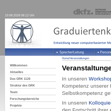
10.08.2026 06:12 Uhr
Sprecher/Leitung
Person
Home
/
Veranstaltungen
Willkommen
Veranstaltung
Aktuelles
In unseren
Worksho
Das GRK 1126
Kompetenz unserer 
Struktur des GRK
Selbstkompetenz gef
Team
Forschungsbereiche
In unseren
Kolloqui
Projekte
den Fortschritt ihre