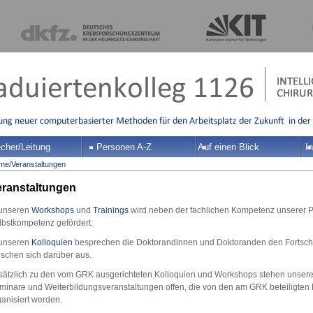
cher/Leitung
Personen A-Z
Auf einen Blick
In
me
/
Veranstaltungen
eranstaltungen
 unseren
Workshops
und
Trainings
wird neben der fachlichen Kompetenz unserer 
lbstkompetenz gefördert.
 unseren
Kolloquien
besprechen die Doktorandinnen und Doktoranden den Fortschri
uschen sich darüber aus.
sätzlich zu den vom GRK ausgerichteten Kolloquien und Workshops stehen unser
minare und Weiterbildungsveranstaltungen offen, die von den am GRK beteiligten
ganisiert werden.