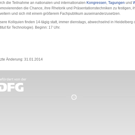
rch die Teilnahme an nationalen und internationalen
Kongressen
,
Tagungen
und
W
omovierenden die Chance, ihre Rhetorik und Präsentationstechniken zu festigen, i
weitern und sich mit einem größerem Fachpublikum auseinanderzusetzen.
sere Kollquien finden 14-tägig statt, immer dienstags, abwechselnd in Heidelberg 
titut für Technologie). Beginn: 17 Uhr.
tzte Änderung: 31.01.2014