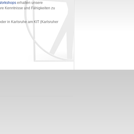
orkshops
erhalten unsere
hre Kenntnisse und Fähigkeiten zu
oder in Karlsruhe am KIT (Karlsruher