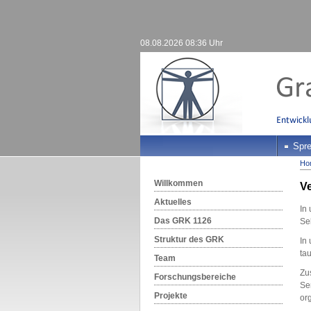
08.08.2026 08:36 Uhr
Spre
Ho
Willkommen
V
Aktuelles
In
Das GRK 1126
Se
Struktur des GRK
In
ta
Team
Zu
Forschungsbereiche
Se
Projekte
or