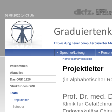
08.08.2026 14:03 Uhr
Sprecher/Leitung
Person
Home
/
Team
/
Projektleiter
Willkommen
Projektleiter
Aktuelles
(in alphabetischer R
Das GRK 1126
Struktur des GRK
Team
Prof. Dr. med. 
Projektleiter
Klinik für Gefäßchir
Betreuer
Endovaskuläre Chiru