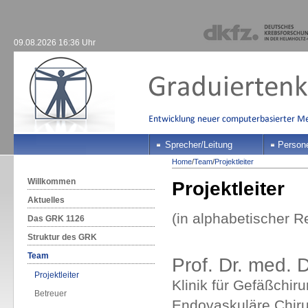
09.08.2026 16:36 Uhr
Sprecher/Leitung
Person
Home
/
Team
/
Projektleiter
Willkommen
Projektleiter
Aktuelles
(in alphabetischer R
Das GRK 1126
Struktur des GRK
Team
Prof. Dr. med. 
Projektleiter
Klinik für Gefäßchir
Betreuer
Endovaskuläre Chiru