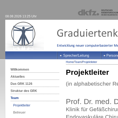
08.08.2026 13:25 Uhr
Sprecher/Leitung
Person
Home
/
Team
/
Projektleiter
Willkommen
Projektleiter
Aktuelles
(in alphabetischer R
Das GRK 1126
Struktur des GRK
Team
Prof. Dr. med. 
Projektleiter
Klinik für Gefäßchir
Betreuer
Endovaskuläre Chiru