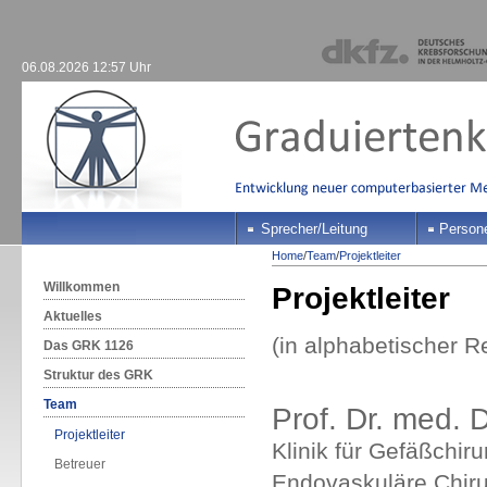
06.08.2026 12:57 Uhr
Sprecher/Leitung
Person
Home
/
Team
/
Projektleiter
Willkommen
Projektleiter
Aktuelles
(in alphabetischer R
Das GRK 1126
Struktur des GRK
Team
Prof. Dr. med. 
Projektleiter
Klinik für Gefäßchir
Betreuer
Endovaskuläre Chiru