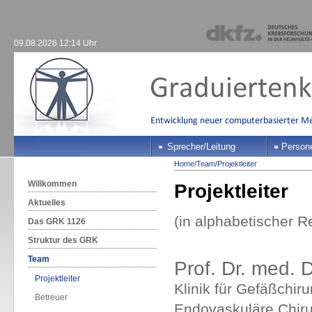
09.08.2026 12:14 Uhr
Sprecher/Leitung
Person
Home
/
Team
/
Projektleiter
Willkommen
Projektleiter
Aktuelles
(in alphabetischer R
Das GRK 1126
Struktur des GRK
Team
Prof. Dr. med. 
Projektleiter
Klinik für Gefäßchir
Betreuer
Endovaskuläre Chiru