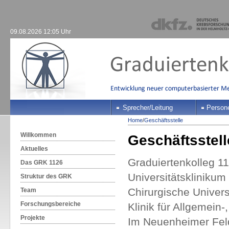
09.08.2026 12:05 Uhr
Sprecher/Leitung
Person
Home
/
Geschäftsstelle
Willkommen
Geschäftsstell
Aktuelles
Graduiertenkolleg 
Das GRK 1126
Universitätskliniku
Struktur des GRK
Chirurgische Univers
Team
Forschungsbereiche
Klinik für Allgemein
Projekte
Im Neuenheimer F