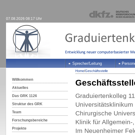
07.08.2026 08:17 Uhr
Sprecher/Leitung
Person
Home
/
Geschäftsstelle
Willkommen
Geschäftsstell
Aktuelles
Graduiertenkolleg 
Das GRK 1126
Universitätskliniku
Struktur des GRK
Chirurgische Univers
Team
Forschungsbereiche
Klinik für Allgemein
Projekte
Im Neuenheimer F